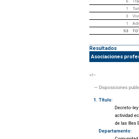
6
Tra
1
Tur
3
Viv
1
Adm
53
TO
Resultados
Asociaciones profes
<!–
— Disposiciones publi
Título:
Decreto-ley
actividad e
de las Illes
Departamento:
Comunidad A