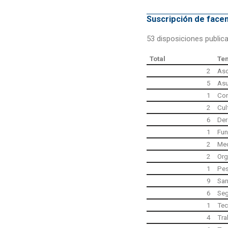
Suscripción de fac
53 disposiciones public
Total
Te
2
Aso
5
Asu
1
Con
2
Cul
6
Der
1
Fun
2
Med
2
Org
1
Pe
9
San
6
Seg
1
Tec
4
Tra