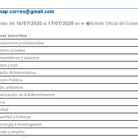
emap.correo@gmail.com
adas del
16/07/2020
al
17/07/2020
en el �Boletín Oficial del Esta
mas suscritos
ciaciones profesionales
ntos sociales
sumidores y usuarios
tura y ocio
echo Administrativo
ción Pública
io ambiente
anización de la Administración
sca
idad
uridad y Defensa
nología e investigación
bajo y empleo