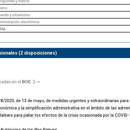
nsportes y tráfico
ismo
ienda y urbanismo
inistración electrónica
TAL
ionales (2 disposiciones)
cadas en el
BOE
: 2–>
 8/2020, de 13 de mayo, de medidas urgentes y extraordinarias para 
conómica y la simplificación administrativa en el ámbito de las admin
 Balears para paliar los efectos de la crisis ocasionada por la COVID-
utónoma de las Illes Balears