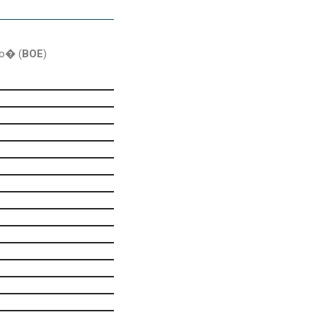
do� (
BOE
)