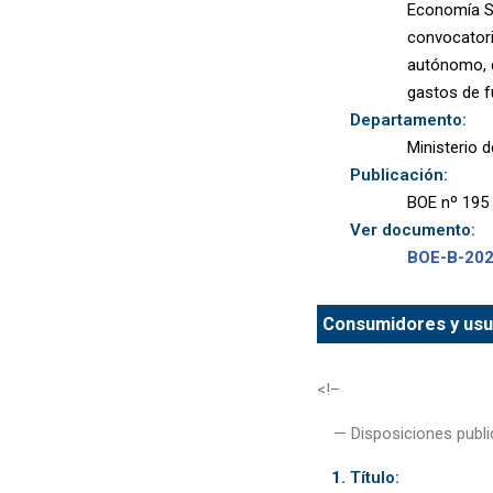
Economía So
convocatori
autónomo, d
gastos de f
Departamento:
Ministerio 
Publicación:
BOE nº 195 
Ver documento:
BOE-B-20
Consumidores y usua
<!–
— Disposiciones publi
Título: