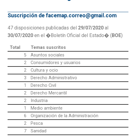
Suscripción de facemap.correo@gmail.com
47 disposiciones publicadas del
29/07/2020
al
30/07/2020
en el �Boletín Oficial del Estado� (
BOE
)
Total
Temas suscritos
5
Asuntos sociales
2
Consumidores y usuarios
2
Cultura y ocio
3
Derecho Administrativo
1
Derecho Civil
2
Derecho Mercantil
2
Industria
1
Medio ambiente
6
Organización de la Administración
2
Pesca
7
Sanidad