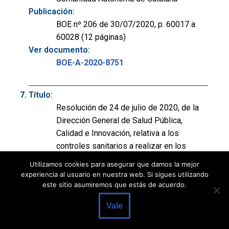
Publicación:
BOE nº 206 de 30/07/2020, p. 60017 a
60028 (12 páginas)
Ver documento:
BOE-A-2020-8751
Título:
Resolución de 24 de julio de 2020, de la
Dirección General de Salud Pública,
Calidad e Innovación, relativa a los
controles sanitarios a realizar en los
puntos de entrada de España y se deroga
Utilizamos cookies para asegurar que damos la mejor
la Resolución de 29 de junio de 2020.
experiencia al usuario en nuestra web. Si sigues utilizando
Departamento:
este sitio asumiremos que estás de acuerdo.
Ministerio de Sanidad
Vale
Publicación:
BOE nº 206 de 30/07/2020, p. 60010 a