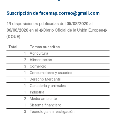
Suscripción de facemap.correo@gmail.com
19 disposiciones publicadas del
05/08/2020
al
06/08/2020
en el �Diario Oficial de la Unión Europea�
(
DOUE
)
Total
Temas suscritos
1
Agricultura
2
Alimentación
3
Comercio
1
Consumidores y usuarios
1
Derecho Mercantil
1
Ganadería y animales
1
Industria
2
Medio ambiente
1
Sistema financiero
3
Tecnología e investigación