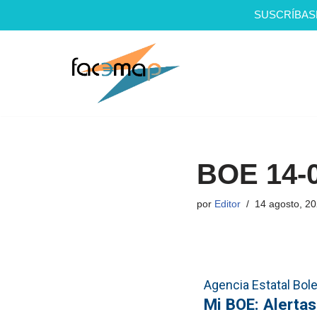
SUSCRÍBAS
Saltar
al
contenido
BOE 14-
por
Editor
14 agosto, 2
Agencia Estatal Bolet
Mi BOE: Alerta