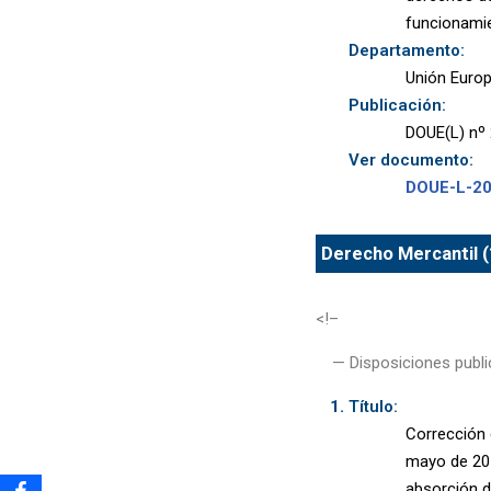
funcionami
Departamento:
Unión Euro
Publicación:
DOUE(L) nº 
Ver documento:
DOUE-L-2
Derecho Mercantil (
<!–
— Disposiciones publi
Título:
Corrección 
mayo de 201
absorción d