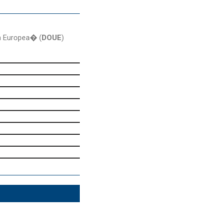
ón Europea� (
DOUE
)