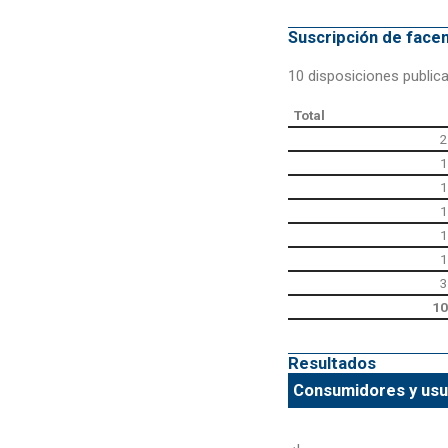
Suscripción de fac
10 disposiciones public
Total
2
1
1
1
1
1
3
10
Resultados
Consumidores y usua