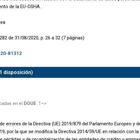
ento de la EU-OSHA.
pea
282 de 31/08/2020, p. 26 a 32 (7 páginas)
020-81312
1 disposición)
cadas en el
DOUE
: 1–>
de errores de la Directiva (UE) 2019/879 del Parlamento Europeo y d
9, por la que se modifica la Directiva 2014/59/UE en relación con l
e pérdidas y de recapitalización de las entidades de crédito y empre