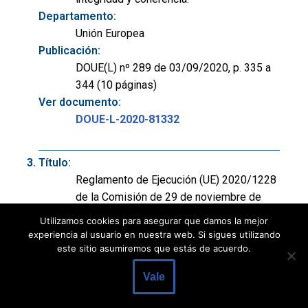
Departamento:
Unión Europea
Publicación:
DOUE(L) nº 289 de 03/09/2020, p. 335 a
344 (10 páginas)
Ver documento:
DOUE-L-2020-81332
Título:
Reglamento de Ejecución (UE) 2020/1228
de la Comisión de 29 de noviembre de
2019 por el que se establecen normas
Utilizamos cookies para asegurar que damos la mejor
técnicas de ejecución en lo que respecta
experiencia al usuario en nuestra web. Si sigues utilizando
al formato de las solicitudes de
este sitio asumiremos que estás de acuerdo.
inscripción como registro de
Vale
titulizaciones o de ampliación de
inscripción de los registros de