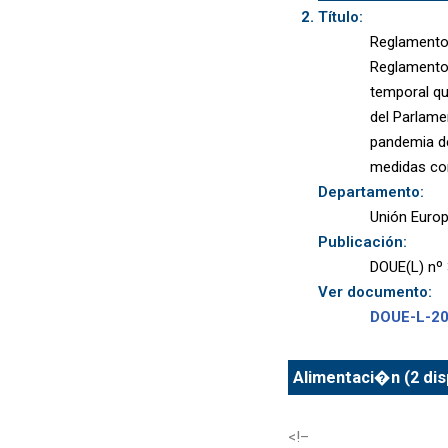
Título:
Reglamento 
Reglamento 
temporal qu
del Parlame
pandemia de 
medidas co
Departamento:
Unión Euro
Publicación:
DOUE(L) nº 
Ver documento:
DOUE-L-2
Alimentaci�n (2 dis
<!–