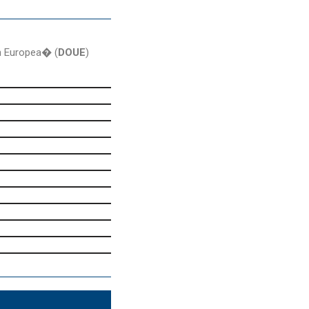
ón Europea� (
DOUE
)