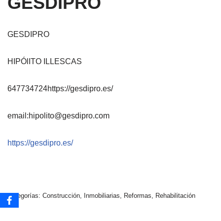
GESDIPRO
GESDIPRO
HIPÓlITO ILLESCAS
647734724https://gesdipro.es/
email:hipolito@gesdipro.com
https://gesdipro.es/
Categorías:
Construcción
,
Inmobiliarias
,
Reformas
,
Rehabilitación