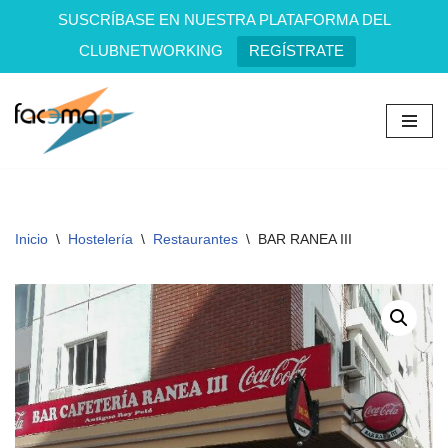
SUSCRÍBASE EN NUESTRA PLATAFORMA DEL
CLUBNETWORKING
REGÍSTRATE
Saltar
al
contenido
Inicio
\
Hostelería
\
Restaurantes
\
BAR RANEA III