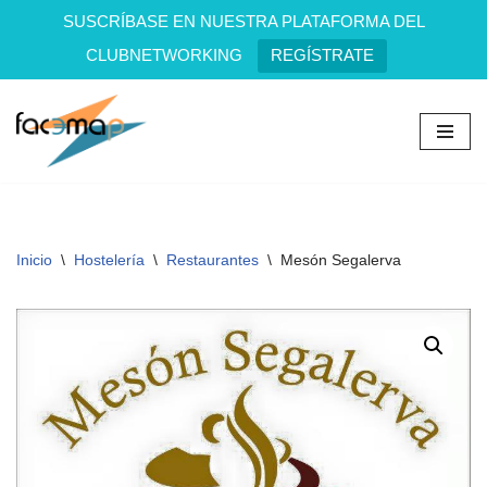
SUSCRÍBASE EN NUESTRA PLATAFORMA DEL
CLUBNETWORKING
REGÍSTRATE
Saltar
al
contenido
Inicio
\
Hostelería
\
Restaurantes
\
Mesón Segalerva