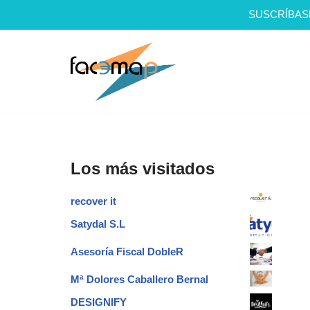
SUSCRÍBAS
Saltar
al
contenido
Los más visitados
recover it
Satydal S.L
Asesoría Fiscal DobleR
Mª Dolores Caballero Bernal
DESIGNIFY