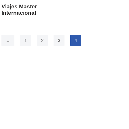
Viajes Master
Internacional
←
1
2
3
4