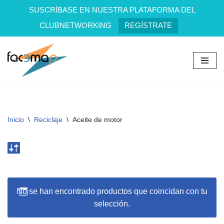
SUSCRÍBASE EN NUESTRA PLATAFORMA DEL
CLUBNETWORKING
REGÍSTRATE
Saltar
al
contenido
Inicio
\
Reciclaje
\
Aceite de motor
No se han encontrado productos que coincidan con tu
selección.