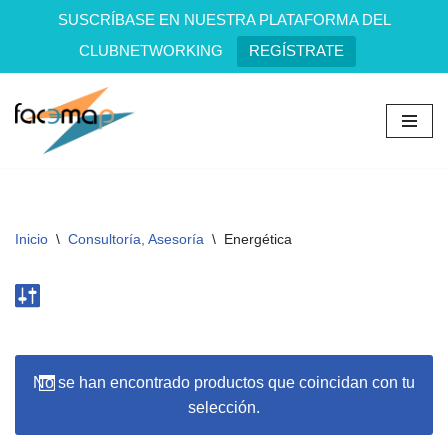
SUSCRÍBASE EN NUESTRA PLATAFORMA DEL
CLUBNETWORKING
REGÍSTRATE
Saltar
al
contenido
Inicio
\
Consultoría, Asesoría
\
Energética
No se han encontrado productos que coincidan con tu
selección.