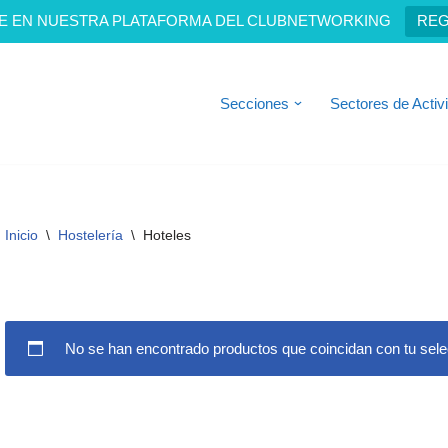
E EN NUESTRA PLATAFORMA DEL CLUBNETWORKING
REG
Secciones
Sectores de Activ
Inicio
\
Hostelería
\
Hoteles
No se han encontrado productos que coincidan con tu sele