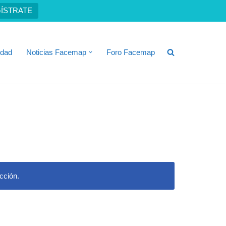
ÍSTRATE
idad
Noticias Facemap
Foro Facemap
cción.