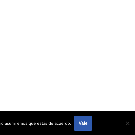
Vale
itio asumiremos que estás de acuerdo.