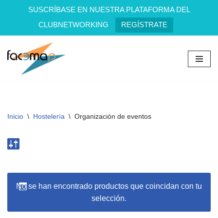
SUSCRÍBASE EN NUESTRA PLATAFORMA DEL
CLUBNETWORKING
REGÍSTRATE
Saltar
al
contenido
Inicio
\
Hostelería
\
Organización de eventos
No se han encontrado productos que coincidan con tu
selección.