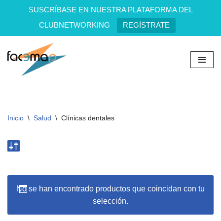
SUSCRÍBASE EN NUESTRA PLATAFORMA DEL
CLUBNETWORKING
REGÍSTRATE
Saltar
al
contenido
Inicio
\
Salud
\
Clínicas dentales
No se han encontrado productos que coincidan con tu
selección.