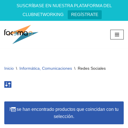
SUSCRÍBASE EN NUESTRA PLATAFORMA DEL
CLUBNETWORKING
REGÍSTRATE
Saltar
al
contenido
Inicio
\
Informática, Comunicaciones
\
Redes Sociales
No se han encontrado productos que coincidan con tu
selección.