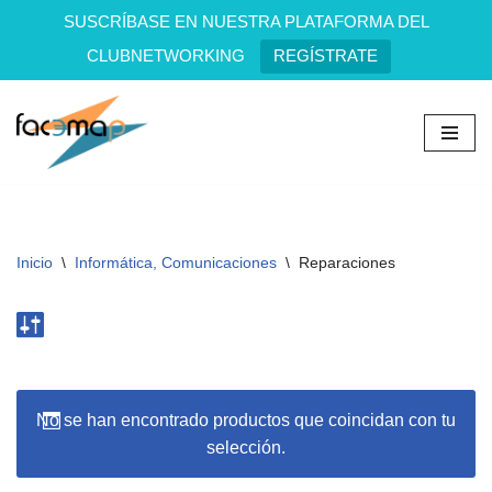
SUSCRÍBASE EN NUESTRA PLATAFORMA DEL
CLUBNETWORKING
REGÍSTRATE
Saltar
al
contenido
Inicio
\
Informática, Comunicaciones
\
Reparaciones
No se han encontrado productos que coincidan con tu
selección.