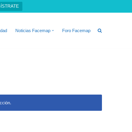
ÍSTRATE
idad
Noticias Facemap
Foro Facemap
cción.