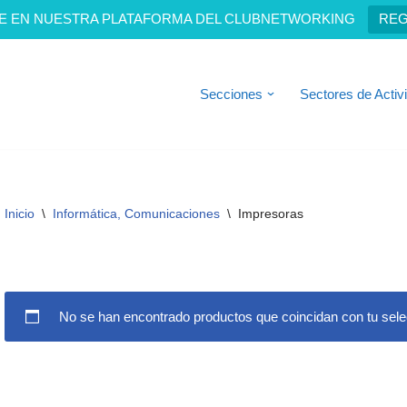
E EN NUESTRA PLATAFORMA DEL CLUBNETWORKING
REG
Secciones
Sectores de Activ
Inicio
\
Informática, Comunicaciones
\
Impresoras
No se han encontrado productos que coincidan con tu sele